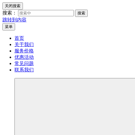
关闭搜索
搜索：
搜索
跳转到内容
菜单
留学生论文代写最靠谱的代写机构！🖊️
致力于留学生论文代写🖊️ Essay代写 🖊️Assignment代写🖊️
首页
学生提供高品质论文代写服务！
关于我们
服务价格
优惠活动
常见问题
联系我们